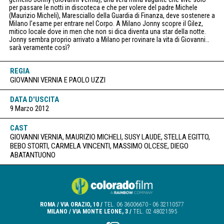
per passare le notti in discoteca e che per volere del padre Michele
(Maurizio Micheli), Maresciallo della Guardia di Finanza, deve sostenere a
Milano l’esame per entrare nel Corpo. A Milano Jonny scopre il Gilez,
mitico locale dove in men che non si dica diventa una star della notte.
Jonny sembra proprio arrivato a Milano per rovinare la vita di Giovanni…
sarà veramente così?
REGIA
GIOVANNI VERNIA E PAOLO UZZI
DATA D'USCITA
9 Marzo 2012
CAST
GIOVANNI VERNIA, MAURIZIO MICHELI, SUSY LAUDE, STELLA EGITTO,
BEBO STORTI, CARMELA VINCENTI, MASSIMO OLCESE, DIEGO
ABATANTUONO
ROMA / VIA ORAZIO, 10 /
TEL.
06 36006670
-
06 32110577
MILANO / VIA MONTE LEONE, 3 /
TEL. 02 48021595