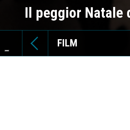
Il peggior Natale 
FILM
REGIA
ALESSANDR
DATA D'USCI
12 Dicembre
CAST
FABIO DE LU
MINGARDI, 