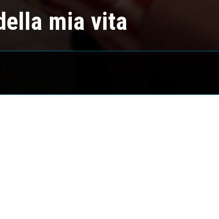
della mia vita
O GENOVESI
TA
 2013
IGI, CRISTIANA CAPOTONDI, DIEGO ABATANTUONO, AN
RACHELE AMENTA, LAURA CHIATTI, ANNA BONAIUTO, DI