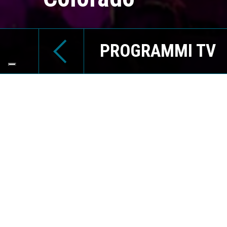
PROGRAMMI TV
CAST
Nel corso del
Abatantuono, 
programma ha
Pucci, Katia e