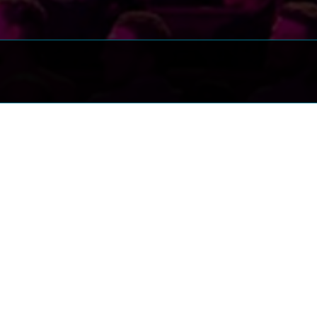
ttori, tra cui Diego
lo, e molti altri. Il
mergenti, tra cui: Andrea
Gianluca Impastato, iPantellas