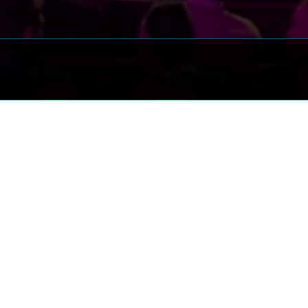
le sue edizioni, "Colorado" ha visto alternarsi diversi condu
Belen Rodríguez, Paolo Ruffini, Rossella Brescia, Luca e Pao
 ospitato una vasta gamma di comici, sia affermati che e
 Valeria, Pino & gli anticorpi, I Turbolenti, Barbara Foria, 