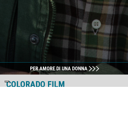
PER AMORE DI UNA DONNA
COLORADO FILM
Colorado Film, fondata nel 1986, è un'azienda leader nella produzione
di lungometraggi, serie TV e programmi TV. Dal 2017 Colorado Film fa
parte del Gruppo Rainbow, l'azienda leader nel settore
dell’intrattenimento e dell'animazione con IP come Winx Club,
diventando una realtà unica nel mercato dell’audiovisivo.
Colorado Film ha prodotto oltre 60 film, molti dei quali sono stati grandi
successi al botteghino, sia commedie che più recentemente film di
genere.